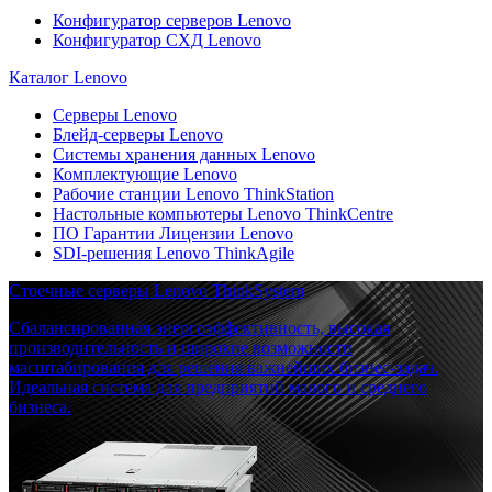
Конфигуратор серверов Lenovo
Конфигуратор СХД Lenovo
Каталог Lenovo
Серверы Lenovo
Блейд-серверы Lenovo
Системы хранения данных Lenovo
Комплектующие Lenovo
Рабочие станции Lenovo ThinkStation
Настольные компьютеры Lenovo ThinkCentre
ПО Гарантии Лицензии Lenovo
SDI-решения Lenovo ThinkAgile
Стоечные серверы Lenovo ThinkSystem
Сбалансированная энергоэффективность, высокая
производительность и широкие возможности
масштабирования для решения важнейших бизнес-задач.
Идеальная система для предприятий малого и среднего
бизнеса.