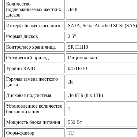
Количество
поддерживаемых жестких
До 8
дисков
Интерфейс жесткого диска
SATA, Serial Attached SCSI (SAS)
Формат дисков
2.5"
Контроллер хранилища
SR H1110
Оптический привод
Опционально
Уровни RAID
0/1/1E/10
Горячая замена жесткого
Да
диска
Дисковая подсистема
До 8TБ (8 x 1TБ)
Установленное количество
1
блоков питания
Мощность блока питания
550 Вт
Форм-фактор
1U