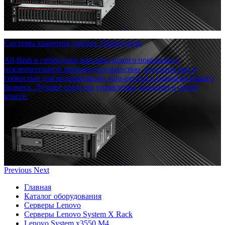
Системы хранения данных ThinkSystem
All-flash и гибридные массивы нового поколения с
исключительной производительностью, надежностью и
гибкостью для модернизации дата-центра и развития вашего
бизнеса. Лучшие средства управления данными в своем
классе.
Previous
Next
Главная
Каталог оборудования
Серверы Lenovo
Серверы Lenovo System X Rack
Lenovo System x3550 M4