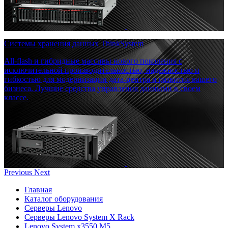
Системы хранения данных ThinkSystem
All-flash и гибридные массивы нового поколения с
исключительной производительностью, надежностью и
гибкостью для модернизации дата-центра и развития вашего
бизнеса. Лучшие средства управления данными в своем
классе.
Previous
Next
Главная
Каталог оборудования
Серверы Lenovo
Серверы Lenovo System X Rack
Lenovo System x3550 M5