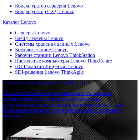
Конфигуратор серверов Lenovo
Конфигуратор СХД Lenovo
Каталог Lenovo
Серверы Lenovo
Блейд-серверы Lenovo
Системы хранения данных Lenovo
Комплектующие Lenovo
Рабочие станции Lenovo ThinkStation
Настольные компьютеры Lenovo ThinkCentre
ПО Гарантии Лицензии Lenovo
SDI-решения Lenovo ThinkAgile
Стоечные серверы Lenovo ThinkSystem
Сбалансированная энергоэффективность, высокая
производительность и широкие возможности
масштабирования для решения важнейших бизнес-задач.
Идеальная система для предприятий малого и среднего
бизнеса.