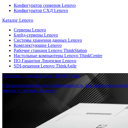
Конфигуратор серверов Lenovo
Конфигуратор СХД Lenovo
Каталог Lenovo
Серверы Lenovo
Блейд-серверы Lenovo
Системы хранения данных Lenovo
Комплектующие Lenovo
Рабочие станции Lenovo ThinkStation
Настольные компьютеры Lenovo ThinkCentre
ПО Гарантии Лицензии Lenovo
SDI-решения Lenovo ThinkAgile
Стоечные серверы Lenovo ThinkSystem
Сбалансированная энергоэффективность, высокая производите
малого и среднего бизнеса.