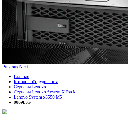
Previous
Next
Главная
Каталог оборудования
Серверы Lenovo
Серверы Lenovo System X Rack
Lenovo System x3550 M5
8869EJG