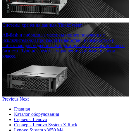
Системы хранения данных ThinkSystem
All-flash и гибридные массивы нового поколения с
исключительной производительностью, надежностью и
гибкостью для модернизации дата-центра и развития вашего
бизнеса. Лучшие средства управления данными в своем
классе.
Previous
Next
Главная
Каталог оборудования
Серверы Lenovo
Серверы Lenovo System X Rack
Lenovo System x3650 M4