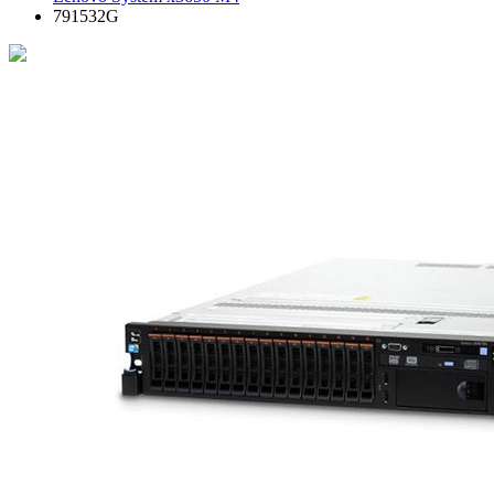
791532G