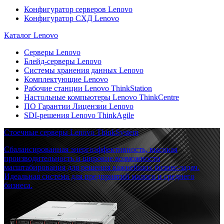
Конфигуратор серверов Lenovo
Конфигуратор СХД Lenovo
Каталог Lenovo
Серверы Lenovo
Блейд-серверы Lenovo
Системы хранения данных Lenovo
Комплектующие Lenovo
Рабочие станции Lenovo ThinkStation
Настольные компьютеры Lenovo ThinkCentre
ПО Гарантии Лицензии Lenovo
SDI-решения Lenovo ThinkAgile
Стоечные серверы Lenovo ThinkSystem
Сбалансированная энергоэффективность, высокая
производительность и широкие возможности
масштабирования для решения важнейших бизнес-задач.
Идеальная система для предприятий малого и среднего
бизнеса.