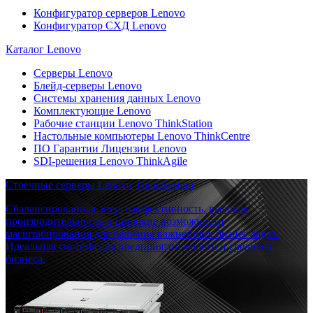
Конфигуратор серверов Lenovo
Конфигуратор СХД Lenovo
Каталог Lenovo
Серверы Lenovo
Блейд-серверы Lenovo
Системы хранения данных Lenovo
Комплектующие Lenovo
Рабочие станции Lenovo ThinkStation
Настольные компьютеры Lenovo ThinkCentre
ПО Гарантии Лицензии Lenovo
SDI-решения Lenovo ThinkAgile
Стоечные серверы Lenovo ThinkSystem
Сбалансированная энергоэффективность, высокая
производительность и широкие возможности
масштабирования для решения важнейших бизнес-задач.
Идеальная система для предприятий малого и среднего
бизнеса.