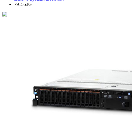
791553G