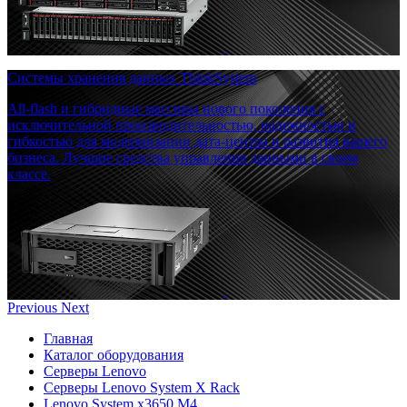
Системы хранения данных ThinkSystem
All-flash и гибридные массивы нового поколения с
исключительной производительностью, надежностью и
гибкостью для модернизации дата-центра и развития вашего
бизнеса. Лучшие средства управления данными в своем
классе.
Previous
Next
Главная
Каталог оборудования
Серверы Lenovo
Серверы Lenovo System X Rack
Lenovo System x3650 M4