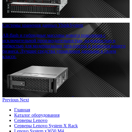
Системы хранения данных ThinkSystem
All-flash и гибридные массивы нового поколения с
исключительной производительностью, надежностью и
гибкостью для модернизации дата-центра и развития вашего
бизнеса. Лучшие средства управления данными в своем
классе.
Previous
Next
Главная
Каталог оборудования
Серверы Lenovo
Серверы Lenovo System X Rack
Lenovo System x3650 M4