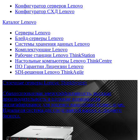
Конфигуратор серверов Lenovo
Конфигуратор СХД Lenovo
Каталог Lenovo
Серверы Lenovo
Блейд-серверы Lenovo
Системы хранения данных Lenovo
Комплектующие Lenovo
Рабочие станции Lenovo ThinkStation
Настольные компьютеры Lenovo ThinkCentre
ПО Гарантии Лицензии Lenovo
SDI-решения Lenovo ThinkAgile
Стоечные серверы Lenovo ThinkSystem
Сбалансированная энергоэффективность, высокая
производительность и широкие возможности
масштабирования для решения важнейших бизнес-задач.
Идеальная система для предприятий малого и среднего
бизнеса.