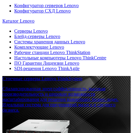
Конфигуратор серверов Lenovo
Конфигуратор СХД Lenovo
Каталог Lenovo
Серверы Lenovo
Блейд-серверы Lenovo
Системы хранения данных Lenovo
Комплектующие Lenovo
Рабочие станции Lenovo ThinkStation
Настольные компьютеры Lenovo ThinkCentre
ПО Гарантии Лицензии Lenovo
SDI-решения Lenovo ThinkAgile
Стоечные серверы Lenovo ThinkSystem
Сбалансированная энергоэффективность, высокая
производительность и широкие возможности
масштабирования для решения важнейших бизнес-задач.
Идеальная система для предприятий малого и среднего
бизнеса.