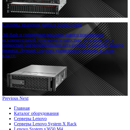
Системы хранения данных ThinkSystem
All-flash и гибридные массивы нового поколения с
исключительной производительностью, надежностью и
гибкостью для модернизации дата-центра и развития вашего
бизнеса. Лучшие средства управления данными в своем
классе.
Previous
Next
Главная
Каталог оборудования
Серверы Lenovo
Серверы Lenovo System X Rack
Lenovo System x3650 M4