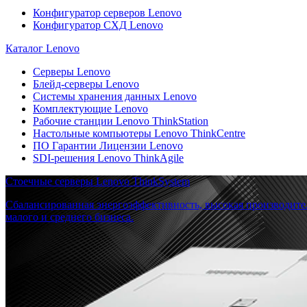
Конфигуратор серверов Lenovo
Конфигуратор СХД Lenovo
Каталог Lenovo
Серверы Lenovo
Блейд-серверы Lenovo
Системы хранения данных Lenovo
Комплектующие Lenovo
Рабочие станции Lenovo ThinkStation
Настольные компьютеры Lenovo ThinkCentre
ПО Гарантии Лицензии Lenovo
SDI-решения Lenovo ThinkAgile
Стоечные серверы Lenovo ThinkSystem
Сбалансированная энергоэффективность, высокая производите
малого и среднего бизнеса.