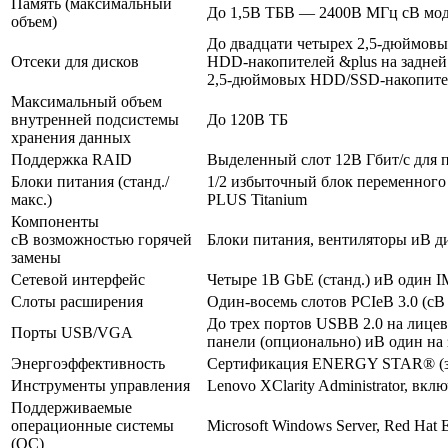
Память (максимальный
До 1,5В ТБВ — 2400В МГц сВ м
объем)
До двадцати четырех 2,5-дюймовы
Отсеки для дисков
HDD-накопителей &plus на задней
2,5-дюймовых HDD/SSD-накопител
Максимальный объем
внутренней подсистемы
До 120В ТБ
хранения данных
Поддержка RAID
Выделенный слот 12В Гбит/с для 
Блоки питания (станд./
1/2 избыточный блок переменного 
макс.)
PLUS Titanium
Компоненты
сВ возможностью горячей
Блоки питания, вентиляторы иВ 
замены
Сетевой интерфейс
Четыре 1В GbE (станд.) иВ один I
Слоты расширения
Один-восемь слотов PCIeВ 3.0 (с
До трех портов USBВ 2.0 на лицев
Порты USB/VGA
панели (опционально) иВ один на 
Энергоэффективность
Сертификация ENERGY STAR® (зави
Инструменты управления
Lenovo XClarity Administrator, вк
Поддерживаемые
операционные системы
Microsoft Windows Server, Red Hat
(ОС)