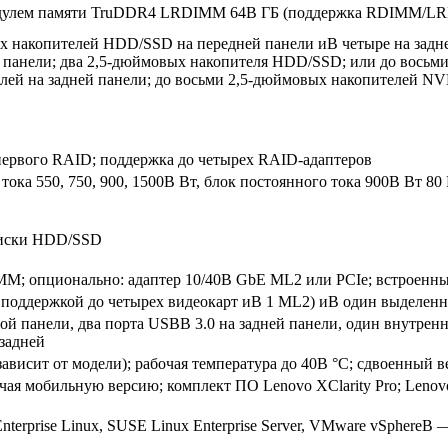
одулем памяти TruDDR4 LRDIMM 64В ГБ (поддержка RDIMM/L
х накопителей HDD/SSD на передней панели иВ четыре на задн
 панели; два 2,5-дюймовых накопителя HDD/SSD; или до вось
ей на задней панели; до восьми 2,5-дюймовых накопителей N
первого RAID; поддержка до четырех RAID-адаптеров
тока 550, 750, 900, 1500В Вт, блок постоянного тока 900В Вт 80
диски HDD/SSD
MM; опционально: адаптер 10/40В GbE ML2 или PCIe; встроенный
В поддержкой до четырех видеокарт иВ 1 ML2) иВ один выделен
ой панели, два порта USBВ 3.0 на задней панели, один внутрен
задней
сит от модели); рабочая температура до 40В °C; сдвоенный в
лючая мобильную версию; комплект ПО Lenovo XClarity Pro; Lenov
 Enterprise Linux, SUSE Linux Enterprise Server, VMware vSpher