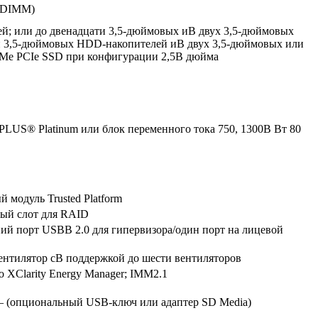
RDIMM)
ей; или до двенадцати 3,5-дюймовых иВ двух 3,5-дюймовых
ми 3,5-дюймовых HDD-накопителей иВ двух 3,5-дюймовых или
VMe PCIe SSD при конфигурации 2,5В дюйма
 PLUS® Platinum или блок переменного тока 750, 1300В Вт 80
 модуль Trusted Platform
ный слот для RAID
ний порт USBВ 2.0 для гипервизора/один порт на лицевой
ентилятор сВ поддержкой до шести вентиляторов
o XClarity Energy Manager; IMM2.1
eВ — (опциональный USB-ключ или адаптер SD Media)