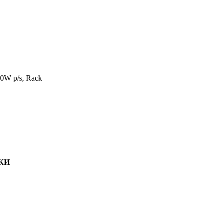
0W p/s, Rack
КИ