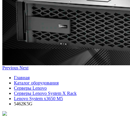
Previous
Next
Главная
Каталог оборудования
Серверы Lenovo
Серверы Lenovo System X Rack
Lenovo System x3650 M5
5462K5G