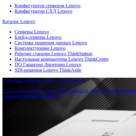
Конфигуратор серверов Lenovo
Конфигуратор СХД Lenovo
Каталог Lenovo
Серверы Lenovo
Блейд-серверы Lenovo
Системы хранения данных Lenovo
Комплектующие Lenovo
Рабочие станции Lenovo ThinkStation
Настольные компьютеры Lenovo ThinkCentre
ПО Гарантии Лицензии Lenovo
SDI-решения Lenovo ThinkAgile
Стоечные серверы Lenovo ThinkSystem
Сбалансированная энергоэффективность, высокая производите
малого и среднего бизнеса.