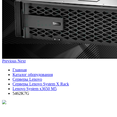
Previous
Next
Главная
Каталог оборудования
Серверы Lenovo
Серверы Lenovo System X Rack
Lenovo System x3650 M5
5462K7G