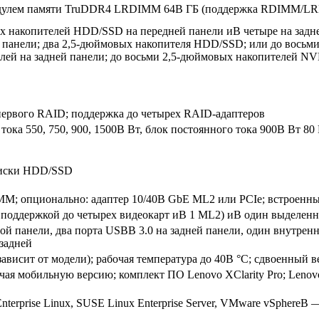
одулем памяти TruDDR4 LRDIMM 64В ГБ (поддержка RDIMM/L
х накопителей HDD/SSD на передней панели иВ четыре на задн
 панели; два 2,5-дюймовых накопителя HDD/SSD; или до вось
ей на задней панели; до восьми 2,5-дюймовых накопителей N
первого RAID; поддержка до четырех RAID-адаптеров
тока 550, 750, 900, 1500В Вт, блок постоянного тока 900В Вт 80
диски HDD/SSD
MM; опционально: адаптер 10/40В GbE ML2 или PCIe; встроенный
В поддержкой до четырех видеокарт иВ 1 ML2) иВ один выделен
ой панели, два порта USBВ 3.0 на задней панели, один внутрен
задней
сит от модели); рабочая температура до 40В °C; сдвоенный в
лючая мобильную версию; комплект ПО Lenovo XClarity Pro; Lenov
 Enterprise Linux, SUSE Linux Enterprise Server, VMware vSpher