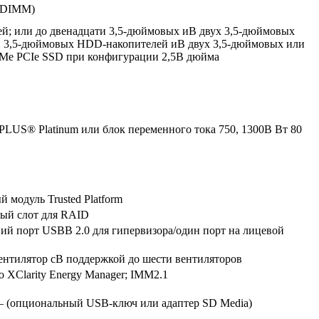
RDIMM)
ей; или до двенадцати 3,5-дюймовых иВ двух 3,5-дюймовых
ми 3,5-дюймовых HDD-накопителей иВ двух 3,5-дюймовых или
VMe PCIe SSD при конфигурации 2,5В дюйма
 PLUS® Platinum или блок переменного тока 750, 1300В Вт 80
 модуль Trusted Platform
ный слот для RAID
ний порт USBВ 2.0 для гипервизора/один порт на лицевой
ентилятор сВ поддержкой до шести вентиляторов
o XClarity Energy Manager; IMM2.1
eВ — (опциональный USB-ключ или адаптер SD Media)