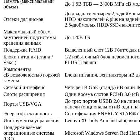
Память (максимальный
До 1,5В ТБВ — 2400В МГц сВ м
объем)
До двадцати четырех 2,5-дюймовы
Отсеки для дисков
HDD-накопителей &plus на задней
2,5-дюймовых HDD/SSD-накопител
Максимальный объем
внутренней подсистемы
До 120В ТБ
хранения данных
Поддержка RAID
Выделенный слот 12В Гбит/с для 
Блоки питания (станд./
1/2 избыточный блок переменного 
макс.)
PLUS Titanium
Компоненты
сВ возможностью горячей
Блоки питания, вентиляторы иВ 
замены
Сетевой интерфейс
Четыре 1В GbE (станд.) иВ один I
Слоты расширения
Один-восемь слотов PCIeВ 3.0 (с
До трех портов USBВ 2.0 на лицев
Порты USB/VGA
панели (опционально) иВ один на 
Энергоэффективность
Сертификация ENERGY STAR® (зави
Инструменты управления
Lenovo XClarity Administrator, вк
Поддерживаемые
операционные системы
Microsoft Windows Server, Red Hat
(ОС)