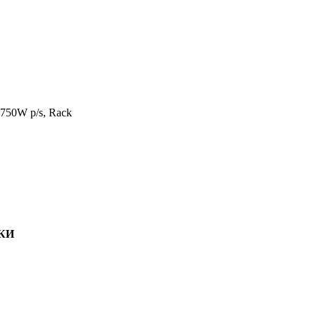
750W p/s, Rack
КИ