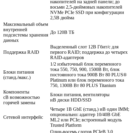
накопителей на задней панели; до
восьми 2,5-дюймовых накопителей
NVMe PCIe SSD при конфигурации
2,5В дюйма
Максимальный объем
внутренней
До 120В ТБ
подсистемы хранения
данных
Выделенный слот 12В Гбит/с для
Поддержка RAID
первого RAID; поддержка до четырех
RAID-адаптеров
1/2 избыточный блок переменного
тока 550, 750, 900, 1500В Вт, блок
Блоки питания
постоянного тока 900В Вт 80 PLUS®
(станд./макс.)
Platinum или блок переменного тока
750, 1300В Вт 80 PLUS Titanium
Компоненты
Блоки питания, вентиляторы
сВ возможностью
иВ диски HDD/SSD
горячей замены
Четыре 1В GbE (станд.) иВ один IMM;
опционально: адаптер 10/40В GbE
Сетевой интерфейс
ML2 или PCIe; встроенный модуль
Trusted Platform
Один-восемь слотов PCIeВ 3.0