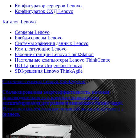
Конфигуратор серверов Lenovo
Конфигуратор СХД Lenovo
Каталог Lenovo
Серверы Lenovo
Блейд-серверы Lenovo
Системы хранения данных Lenovo
Комплектующие Lenovo
Рабочие станции Lenovo ThinkStation
Настольные компьютеры Lenovo ThinkCentre
ПО Гарантии Лицензии Lenovo
SDI-решения Lenovo ThinkAgile
Стоечные серверы Lenovo ThinkSystem
Сбалансированная энергоэффективность, высокая
производительность и широкие возможности
масштабирования для решения важнейших бизнес-задач.
Идеальная система для предприятий малого и среднего
бизнеса.