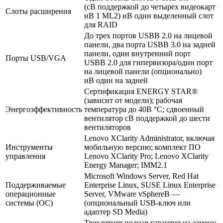
(сВ поддержкой до четырех видеокарт
Слоты расширения
иВ 1 ML2) иВ один выделенный слот
для RAID
До трех портов USBВ 2.0 на лицевой
панели, два порта USBВ 3.0 на задней
панели, один внутренний порт
Порты USB/VGA
USBВ 2.0 для гипервизора/один порт
на лицевой панели (опционально)
иВ один на задней
Сертификация ENERGY STAR®
(зависит от модели); рабочая
Энергоэффективность
температура до 40В °C; сдвоенный
вентилятор сВ поддержкой до шести
вентиляторов
Lenovo XClarity Administrator, включая
Инструменты
мобильную версию; комплект ПО
управления
Lenovo XClarity Pro; Lenovo XClarity
Energy Manager; IMM2.1
Microsoft Windows Server, Red Hat
Поддерживаемые
Enterprise Linux, SUSE Linux Enterprise
операционные
Server, VMware vSphereВ —
системы (ОС)
(опциональный USB-ключ или
адаптер SD Media)
Трехлетняя полная гарантия на замену