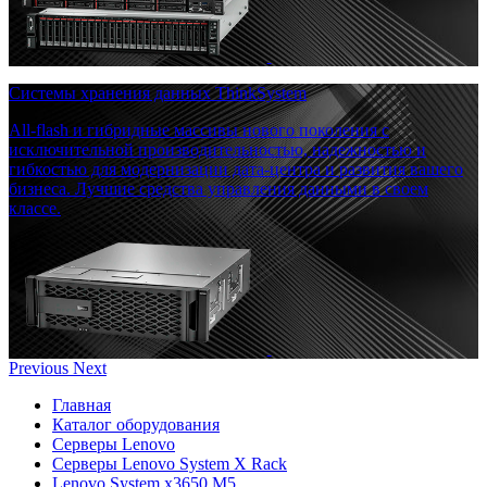
Системы хранения данных ThinkSystem
All-flash и гибридные массивы нового поколения с
исключительной производительностью, надежностью и
гибкостью для модернизации дата-центра и развития вашего
бизнеса. Лучшие средства управления данными в своем
классе.
Previous
Next
Главная
Каталог оборудования
Серверы Lenovo
Серверы Lenovo System X Rack
Lenovo System x3650 M5