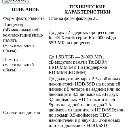
ТЕХНИЧЕСКИЕ
ОПИСАНИЕ
ХАРАКТЕРИСТИКИ
Форм-фактор/высота
Стойка форм-фактора 2U
Процессор
(вВ максимальной
До двух 22-ядерных процессоров
комплектации)/кэш-
Intel® Xeon® серии E5-2600 v4/до
память
55В МБ на процессор
(максимальный
объем)
До 1,5В ТБВ — 2400В МГц
Память
сВ модулем памяти TruDDR4
(максимальный
LRDIMM 64В ГБ (поддержка
объем)
RDIMM/LRDIMM)
До двадцати четырех 2,5-дюймовых
накопителей HDD/SSD на передней
панели иВ четыре на задней; или до
двенадцати 3,5-дюймовых иВ двух
3,5-дюймовых HDD-накопителей
&plus на задней панели; два 2,5-
дюймовых накопителя HDD/SSD; или
Отсеки для дисков
до восьми 3,5-дюймовых HDD-
накопителей иВ двух 3,5-дюймовых
или 2,5-дюймовых HDD/SSD-