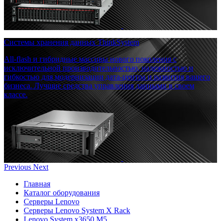
Системы хранения данных ThinkSystem
All-flash и гибридные массивы нового поколения с
исключительной производительностью, надежностью и
гибкостью для модернизации дата-центра и развития вашего
бизнеса. Лучшие средства управления данными в своем
классе.
Previous
Next
Главная
Каталог оборудования
Серверы Lenovo
Серверы Lenovo System X Rack
Lenovo System x3650 M5