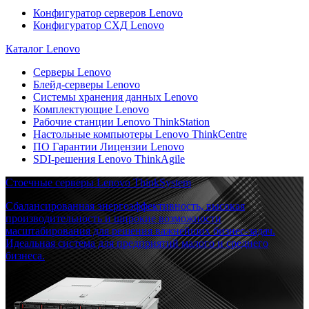
Конфигуратор серверов Lenovo
Конфигуратор СХД Lenovo
Каталог Lenovo
Серверы Lenovo
Блейд-серверы Lenovo
Системы хранения данных Lenovo
Комплектующие Lenovo
Рабочие станции Lenovo ThinkStation
Настольные компьютеры Lenovo ThinkCentre
ПО Гарантии Лицензии Lenovo
SDI-решения Lenovo ThinkAgile
Стоечные серверы Lenovo ThinkSystem
Сбалансированная энергоэффективность, высокая
производительность и широкие возможности
масштабирования для решения важнейших бизнес-задач.
Идеальная система для предприятий малого и среднего
бизнеса.