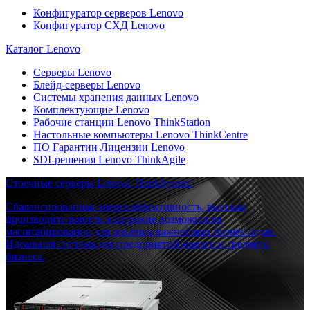
Конфигуратор серверов Lenovo
Конфигуратор СХД Lenovo
Каталог Lenovo
Серверы Lenovo
Блейд-серверы Lenovo
Системы хранения данных Lenovo
Комплектующие Lenovo
Рабочие станции Lenovo ThinkStation
Настольные компьютеры Lenovo ThinkCentre
ПО Гарантии Лицензии Lenovo
SDI-решения Lenovo ThinkAgile
Стоечные серверы Lenovo ThinkSystem
Сбалансированная энергоэффективность, высокая
производительность и широкие возможности
масштабирования для решения важнейших бизнес-задач.
Идеальная система для предприятий малого и среднего
бизнеса.