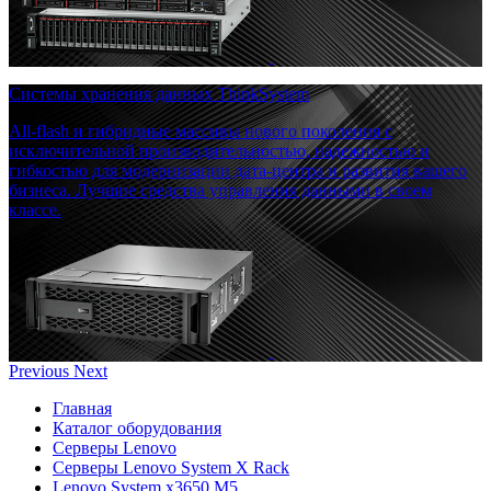
Системы хранения данных ThinkSystem
All-flash и гибридные массивы нового поколения с
исключительной производительностью, надежностью и
гибкостью для модернизации дата-центра и развития вашего
бизнеса. Лучшие средства управления данными в своем
классе.
Previous
Next
Главная
Каталог оборудования
Серверы Lenovo
Серверы Lenovo System X Rack
Lenovo System x3650 M5