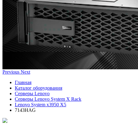
Previous
Next
Главная
Каталог оборудования
Серверы Lenovo
Серверы Lenovo System X Rack
Lenovo System x3950 X5
7143HAG