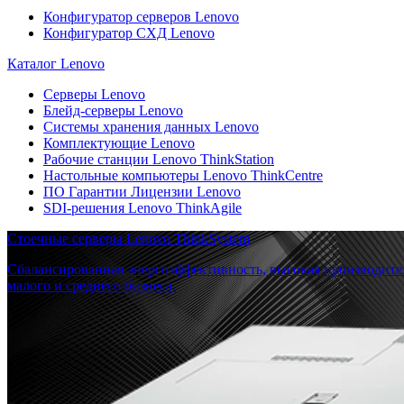
Конфигуратор серверов Lenovo
Конфигуратор СХД Lenovo
Каталог Lenovo
Серверы Lenovo
Блейд-серверы Lenovo
Системы хранения данных Lenovo
Комплектующие Lenovo
Рабочие станции Lenovo ThinkStation
Настольные компьютеры Lenovo ThinkCentre
ПО Гарантии Лицензии Lenovo
SDI-решения Lenovo ThinkAgile
Стоечные серверы Lenovo ThinkSystem
Сбалансированная энергоэффективность, высокая производите
малого и среднего бизнеса.