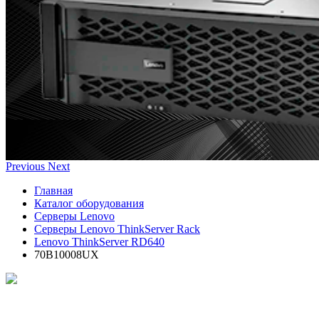
Previous
Next
Главная
Каталог оборудования
Серверы Lenovo
Серверы Lenovo ThinkServer Rack
Lenovo ThinkServer RD640
70B10008UX