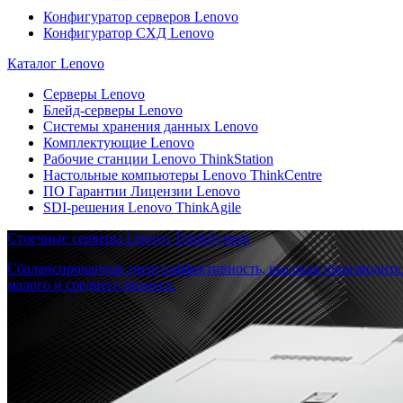
Конфигуратор серверов Lenovo
Конфигуратор СХД Lenovo
Каталог Lenovo
Серверы Lenovo
Блейд-серверы Lenovo
Системы хранения данных Lenovo
Комплектующие Lenovo
Рабочие станции Lenovo ThinkStation
Настольные компьютеры Lenovo ThinkCentre
ПО Гарантии Лицензии Lenovo
SDI-решения Lenovo ThinkAgile
Стоечные серверы Lenovo ThinkSystem
Сбалансированная энергоэффективность, высокая производите
малого и среднего бизнеса.