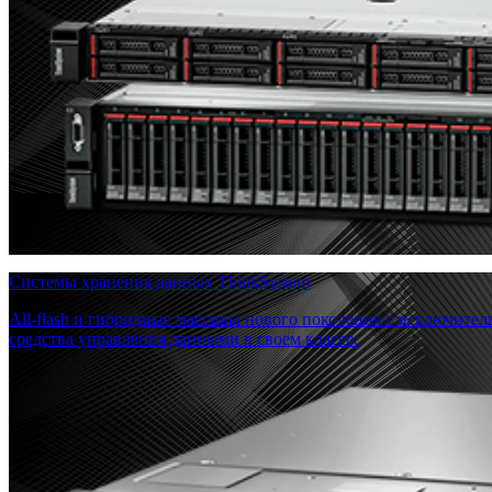
Системы хранения данных ThinkSystem
All-flash и гибридные массивы нового поколения с исключите
средства управления данными в своем классе.