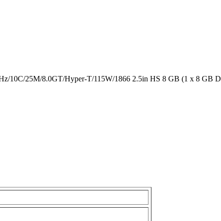
5GHz/10C/25M/8.0GT/Hyper-T/115W/1866 2.5in HS 8 GB (1 x 8 GB