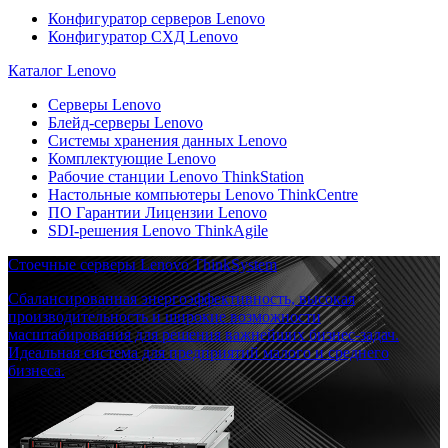
Конфигуратор серверов Lenovo
Конфигуратор СХД Lenovo
Каталог Lenovo
Серверы Lenovo
Блейд-серверы Lenovo
Системы хранения данных Lenovo
Комплектующие Lenovo
Рабочие станции Lenovo ThinkStation
Настольные компьютеры Lenovo ThinkCentre
ПО Гарантии Лицензии Lenovo
SDI-решения Lenovo ThinkAgile
Стоечные серверы Lenovo ThinkSystem
Сбалансированная энергоэффективность, высокая
производительность и широкие возможности
масштабирования для решения важнейших бизнес-задач.
Идеальная система для предприятий малого и среднего
бизнеса.