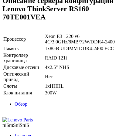
Описание сервера конфигурации
Lenovo ThinkServer RS160
70TE001VEA
Xeon E3-1220 v6
Процессор
4C/3.0GHz/8MB/72W/DDR4-2400
Память
1x8GB UDIMM DDR4-2400 ECC
Контроллер
RAID 121i
хранилища
Дисковые отсеки
4x2.5" NHS
Оптический
Нет
привод
Слоты
1xHHHL
Блок питания
300W
Обзор
пїЅпїЅпїЅпїЅ
Главная