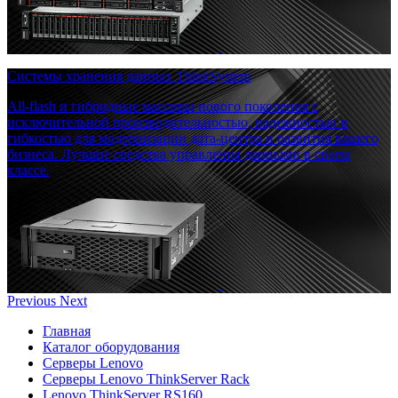
Системы хранения данных ThinkSystem
All-flash и гибридные массивы нового поколения с
исключительной производительностью, надежностью и
гибкостью для модернизации дата-центра и развития вашего
бизнеса. Лучшие средства управления данными в своем
классе.
Previous
Next
Главная
Каталог оборудования
Серверы Lenovo
Серверы Lenovo ThinkServer Rack
Lenovo ThinkServer RS160