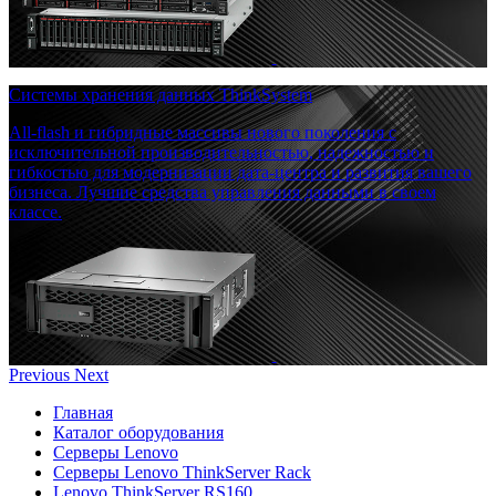
Системы хранения данных ThinkSystem
All-flash и гибридные массивы нового поколения с
исключительной производительностью, надежностью и
гибкостью для модернизации дата-центра и развития вашего
бизнеса. Лучшие средства управления данными в своем
классе.
Previous
Next
Главная
Каталог оборудования
Серверы Lenovo
Серверы Lenovo ThinkServer Rack
Lenovo ThinkServer RS160