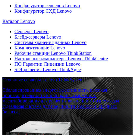
Конфигуратор серверов Lenovo
Конфигуратор СХД Lenovo
Каталог Lenovo
Серверы Lenovo
Блейд-серверы Lenovo
Системы хранения данных Lenovo
Комплектующие Lenovo
Рабочие станции Lenovo ThinkStation
Настольные компьютеры Lenovo ThinkCentre
ПО Гарантии Лицензии Lenovo
SDI-решения Lenovo ThinkAgile
Стоечные серверы Lenovo ThinkSystem
Сбалансированная энергоэффективность, высокая
производительность и широкие возможности
масштабирования для решения важнейших бизнес-задач.
Идеальная система для предприятий малого и среднего
бизнеса.