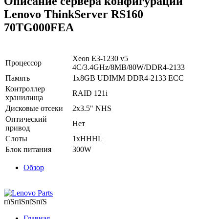
Описание сервера конфигурации
Lenovo ThinkServer RS160
70TG000FEA
Xeon E3-1230 v5
Процессор
4C/3.4GHz/8MB/80W/DDR4-2133
Память
1x8GB UDIMM DDR4-2133 ECC
Контроллер
RAID 121i
хранилища
Дисковые отсеки
2x3.5" NHS
Оптический
Нет
привод
Слоты
1xHHHL
Блок питания
300W
Обзор
пїЅпїЅпїЅпїЅ
Главная