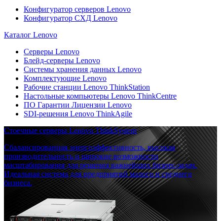
Конфигуратор серверов Lenovo
Конфигуратор СХД Lenovo
Каталог Lenovo
Серверы Lenovo
Блейд-серверы Lenovo
Системы хранения данных Lenovo
Комплектующие Lenovo
Рабочие станции Lenovo ThinkStation
Настольные компьютеры Lenovo ThinkCentre
ПО Гарантии Лицензии Lenovo
SDI-решения Lenovo ThinkAgile
Стоечные серверы Lenovo ThinkSystem
Сбалансированная энергоэффективность, высокая
производительность и широкие возможности
масштабирования для решения важнейших бизнес-задач.
Идеальная система для предприятий малого и среднего
бизнеса.