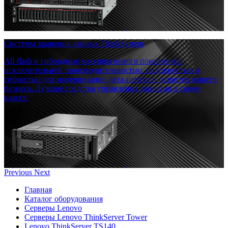
Системы хранения данных ThinkSystem
All-flash и гибридные массивы нового поколения с
исключительной производительностью, надежностью и
гибкостью для модернизации дата-центра и развития вашего
бизнеса. Лучшие средства управления данными в своем
классе.
Previous
Next
Главная
Каталог оборудования
Серверы Lenovo
Серверы Lenovo ThinkServer Tower
Lenovo ThinkServer TS140