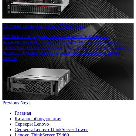
Системы хранения данных ThinkSystem
All-flash и гибридные массивы нового поколения с
исключительной производительностью, надежностью и
гибкостью для модернизации дата-центра и развития вашего
бизнеса. Лучшие средства управления данными в своем
классе.
Previous
Next
Главная
Каталог оборудования
Серверы Lenovo
Серверы Lenovo ThinkServer Tower
Lenovo ThinkServer TS460