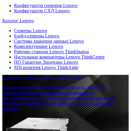
Конфигуратор серверов Lenovo
Конфигуратор СХД Lenovo
Каталог Lenovo
Серверы Lenovo
Блейд-серверы Lenovo
Системы хранения данных Lenovo
Комплектующие Lenovo
Рабочие станции Lenovo ThinkStation
Настольные компьютеры Lenovo ThinkCentre
ПО Гарантии Лицензии Lenovo
SDI-решения Lenovo ThinkAgile
Стоечные серверы Lenovo ThinkSystem
Сбалансированная энергоэффективность, высокая
производительность и широкие возможности
масштабирования для решения важнейших бизнес-задач.
Идеальная система для предприятий малого и среднего
бизнеса.