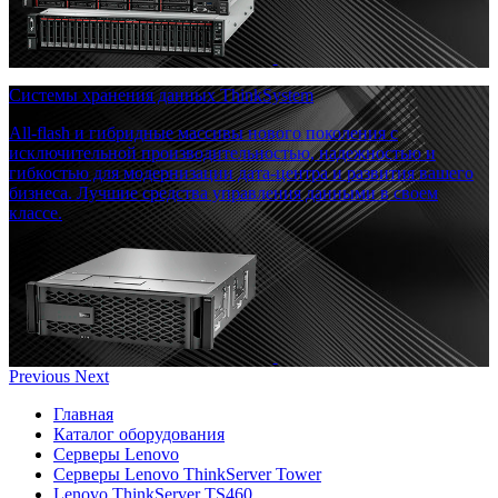
Системы хранения данных ThinkSystem
All-flash и гибридные массивы нового поколения с
исключительной производительностью, надежностью и
гибкостью для модернизации дата-центра и развития вашего
бизнеса. Лучшие средства управления данными в своем
классе.
Previous
Next
Главная
Каталог оборудования
Серверы Lenovo
Серверы Lenovo ThinkServer Tower
Lenovo ThinkServer TS460