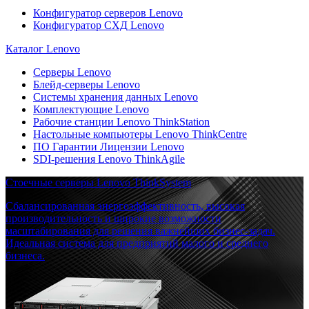
Конфигуратор серверов Lenovo
Конфигуратор СХД Lenovo
Каталог Lenovo
Серверы Lenovo
Блейд-серверы Lenovo
Системы хранения данных Lenovo
Комплектующие Lenovo
Рабочие станции Lenovo ThinkStation
Настольные компьютеры Lenovo ThinkCentre
ПО Гарантии Лицензии Lenovo
SDI-решения Lenovo ThinkAgile
Стоечные серверы Lenovo ThinkSystem
Сбалансированная энергоэффективность, высокая
производительность и широкие возможности
масштабирования для решения важнейших бизнес-задач.
Идеальная система для предприятий малого и среднего
бизнеса.