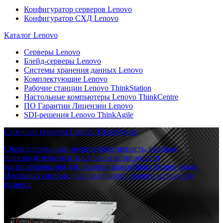
Конфигуратор серверов Lenovo
Конфигуратор СХД Lenovo
Каталог Lenovo
Серверы Lenovo
Блейд-серверы Lenovo
Системы хранения данных Lenovo
Комплектующие Lenovo
Рабочие станции Lenovo ThinkStation
Настольные компьютеры Lenovo ThinkCentre
ПО Гарантии Лицензии Lenovo
SDI-решения Lenovo ThinkAgile
Стоечные серверы Lenovo ThinkSystem
Сбалансированная энергоэффективность, высокая
производительность и широкие возможности
масштабирования для решения важнейших бизнес-задач.
Идеальная система для предприятий малого и среднего
бизнеса.