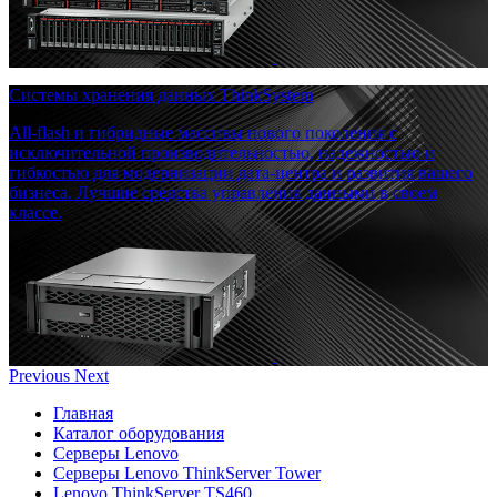
Системы хранения данных ThinkSystem
All-flash и гибридные массивы нового поколения с
исключительной производительностью, надежностью и
гибкостью для модернизации дата-центра и развития вашего
бизнеса. Лучшие средства управления данными в своем
классе.
Previous
Next
Главная
Каталог оборудования
Серверы Lenovo
Серверы Lenovo ThinkServer Tower
Lenovo ThinkServer TS460