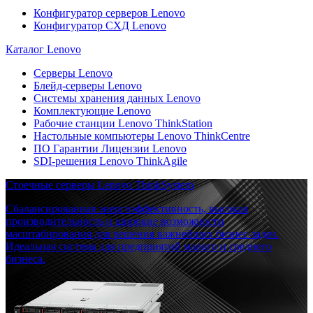
Конфигуратор серверов Lenovo
Конфигуратор СХД Lenovo
Каталог Lenovo
Серверы Lenovo
Блейд-серверы Lenovo
Системы хранения данных Lenovo
Комплектующие Lenovo
Рабочие станции Lenovo ThinkStation
Настольные компьютеры Lenovo ThinkCentre
ПО Гарантии Лицензии Lenovo
SDI-решения Lenovo ThinkAgile
Стоечные серверы Lenovo ThinkSystem
Сбалансированная энергоэффективность, высокая
производительность и широкие возможности
масштабирования для решения важнейших бизнес-задач.
Идеальная система для предприятий малого и среднего
бизнеса.