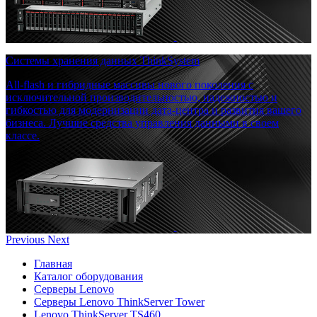
Системы хранения данных ThinkSystem
All-flash и гибридные массивы нового поколения с
исключительной производительностью, надежностью и
гибкостью для модернизации дата-центра и развития вашего
бизнеса. Лучшие средства управления данными в своем
классе.
Previous
Next
Главная
Каталог оборудования
Серверы Lenovo
Серверы Lenovo ThinkServer Tower
Lenovo ThinkServer TS460