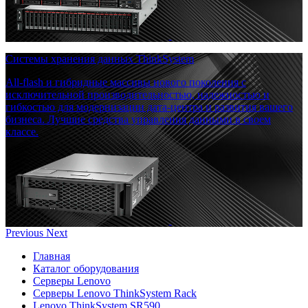
Системы хранения данных ThinkSystem
All-flash и гибридные массивы нового поколения с
исключительной производительностью, надежностью и
гибкостью для модернизации дата-центра и развития вашего
бизнеса. Лучшие средства управления данными в своем
классе.
Previous
Next
Главная
Каталог оборудования
Серверы Lenovo
Серверы Lenovo ThinkSystem Rack
Lenovo ThinkSystem SR590