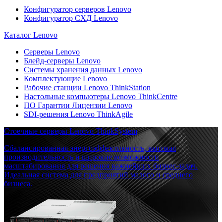
Конфигуратор серверов Lenovo
Конфигуратор СХД Lenovo
Каталог Lenovo
Серверы Lenovo
Блейд-серверы Lenovo
Системы хранения данных Lenovo
Комплектующие Lenovo
Рабочие станции Lenovo ThinkStation
Настольные компьютеры Lenovo ThinkCentre
ПО Гарантии Лицензии Lenovo
SDI-решения Lenovo ThinkAgile
Стоечные серверы Lenovo ThinkSystem
Сбалансированная энергоэффективность, высокая
производительность и широкие возможности
масштабирования для решения важнейших бизнес-задач.
Идеальная система для предприятий малого и среднего
бизнеса.