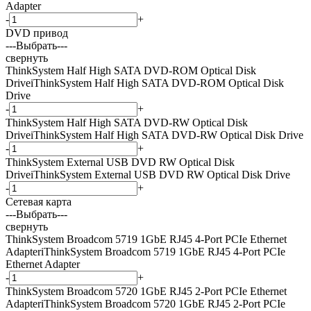
Adapter
-
+
DVD привод
---Выбрать---
свернуть
ThinkSystem Half High SATA DVD-ROM Optical Disk
Drive
i
ThinkSystem Half High SATA DVD-ROM Optical Disk
Drive
-
+
ThinkSystem Half High SATA DVD-RW Optical Disk
Drive
i
ThinkSystem Half High SATA DVD-RW Optical Disk Drive
-
+
ThinkSystem External USB DVD RW Optical Disk
Drive
i
ThinkSystem External USB DVD RW Optical Disk Drive
-
+
Сетевая карта
---Выбрать---
свернуть
ThinkSystem Broadcom 5719 1GbE RJ45 4-Port PCIe Ethernet
Adapter
i
ThinkSystem Broadcom 5719 1GbE RJ45 4-Port PCIe
Ethernet Adapter
-
+
ThinkSystem Broadcom 5720 1GbE RJ45 2-Port PCIe Ethernet
Adapter
i
ThinkSystem Broadcom 5720 1GbE RJ45 2-Port PCIe