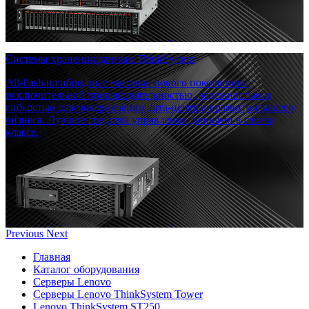
Системы хранения данных ThinkSystem
All-flash и гибридные массивы нового поколения с
исключительной производительностью, надежностью и
гибкостью для модернизации дата-центра и развития вашего
бизнеса. Лучшие средства управления данными в своем
классе.
Previous
Next
Главная
Каталог оборудования
Серверы Lenovo
Серверы Lenovo ThinkSystem Tower
Lenovo ThinkSystem ST250