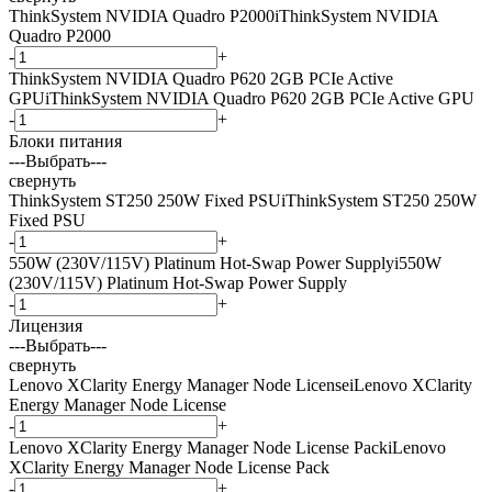
ThinkSystem NVIDIA Quadro P2000
i
ThinkSystem NVIDIA
Quadro P2000
-
+
ThinkSystem NVIDIA Quadro P620 2GB PCIe Active
GPU
i
ThinkSystem NVIDIA Quadro P620 2GB PCIe Active GPU
-
+
Блоки питания
---Выбрать---
свернуть
ThinkSystem ST250 250W Fixed PSU
i
ThinkSystem ST250 250W
Fixed PSU
-
+
550W (230V/115V) Platinum Hot-Swap Power Supply
i
550W
(230V/115V) Platinum Hot-Swap Power Supply
-
+
Лицензия
---Выбрать---
свернуть
Lenovo XClarity Energy Manager Node License
i
Lenovo XClarity
Energy Manager Node License
-
+
Lenovo XClarity Energy Manager Node License Pack
i
Lenovo
XClarity Energy Manager Node License Pack
-
+