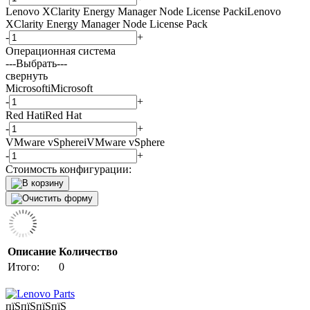
Lenovo XClarity Energy Manager Node License Pack
i
Lenovo
XClarity Energy Manager Node License Pack
-
+
Операционная система
---Выбрать---
свернуть
Microsoft
i
Microsoft
-
+
Red Hat
i
Red Hat
-
+
VMware vSphere
i
VMware vSphere
-
+
Стоимость конфигурации:
Описание
Количество
Итого:
0
пїЅпїЅпїЅпїЅ