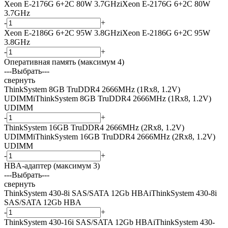
Xeon E-2176G 6+2C 80W 3.7GHz
i
Xeon E-2176G 6+2C 80W
3.7GHz
-
+
Xeon E-2186G 6+2C 95W 3.8GHz
i
Xeon E-2186G 6+2C 95W
3.8GHz
-
+
Оперативная память (максимум 4)
---Выбрать---
свернуть
ThinkSystem 8GB TruDDR4 2666MHz (1Rx8, 1.2V)
UDIMM
i
ThinkSystem 8GB TruDDR4 2666MHz (1Rx8, 1.2V)
UDIMM
-
+
ThinkSystem 16GB TruDDR4 2666MHz (2Rx8, 1.2V)
UDIMM
i
ThinkSystem 16GB TruDDR4 2666MHz (2Rx8, 1.2V)
UDIMM
-
+
HBA-адаптер (максимум 3)
---Выбрать---
свернуть
ThinkSystem 430-8i SAS/SATA 12Gb HBA
i
ThinkSystem 430-8i
SAS/SATA 12Gb HBA
-
+
ThinkSystem 430-16i SAS/SATA 12Gb HBA
i
ThinkSystem 430-