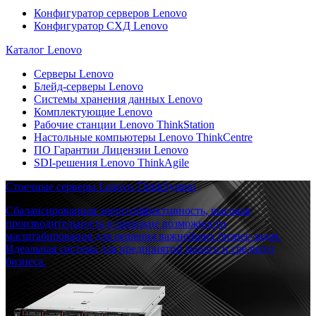
Конфигуратор серверов Lenovo
Конфигуратор СХД Lenovo
Каталог Lenovo
Серверы Lenovo
Блейд-серверы Lenovo
Системы хранения данных Lenovo
Комплектующие Lenovo
Рабочие станции Lenovo ThinkStation
Настольные компьютеры Lenovo ThinkCentre
ПО Гарантии Лицензии Lenovo
SDI-решения Lenovo ThinkAgile
Стоечные серверы Lenovo ThinkSystem
Сбалансированная энергоэффективность, высокая
производительность и широкие возможности
масштабирования для решения важнейших бизнес-задач.
Идеальная система для предприятий малого и среднего
бизнеса.