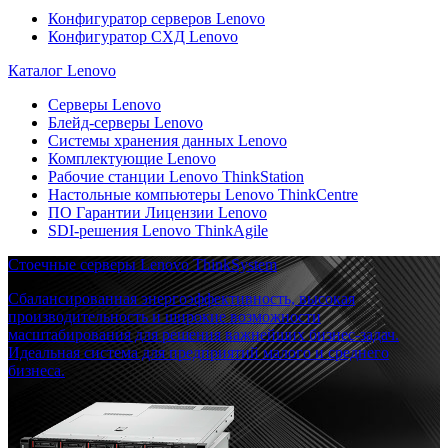
Конфигуратор серверов Lenovo
Конфигуратор СХД Lenovo
Каталог Lenovo
Серверы Lenovo
Блейд-серверы Lenovo
Системы хранения данных Lenovo
Комплектующие Lenovo
Рабочие станции Lenovo ThinkStation
Настольные компьютеры Lenovo ThinkCentre
ПО Гарантии Лицензии Lenovo
SDI-решения Lenovo ThinkAgile
Стоечные серверы Lenovo ThinkSystem
Сбалансированная энергоэффективность, высокая
производительность и широкие возможности
масштабирования для решения важнейших бизнес-задач.
Идеальная система для предприятий малого и среднего
бизнеса.