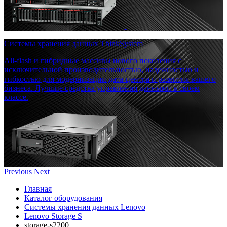
Системы хранения данных ThinkSystem
All-flash и гибридные массивы нового поколения с
исключительной производительностью, надежностью и
гибкостью для модернизации дата-центра и развития вашего
бизнеса. Лучшие средства управления данными в своем
классе.
Previous
Next
Главная
Каталог оборудования
Системы хранения данных Lenovo
Lenovo Storage S
storage-s2200