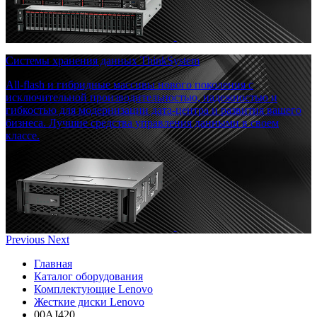
Системы хранения данных ThinkSystem
All-flash и гибридные массивы нового поколения с
исключительной производительностью, надежностью и
гибкостью для модернизации дата-центра и развития вашего
бизнеса. Лучшие средства управления данными в своем
классе.
Previous
Next
Главная
Каталог оборудования
Комплектующие Lenovo
Жесткие диски Lenovo
00AJ420