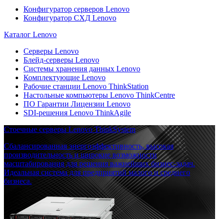
Конфигуратор серверов Lenovo
Конфигуратор СХД Lenovo
Каталог Lenovo
Серверы Lenovo
Блейд-серверы Lenovo
Системы хранения данных Lenovo
Комплектующие Lenovo
Рабочие станции Lenovo ThinkStation
Настольные компьютеры Lenovo ThinkCentre
ПО Гарантии Лицензии Lenovo
SDI-решения Lenovo ThinkAgile
Стоечные серверы Lenovo ThinkSystem
Сбалансированная энергоэффективность, высокая
производительность и широкие возможности
масштабирования для решения важнейших бизнес-задач.
Идеальная система для предприятий малого и среднего
бизнеса.