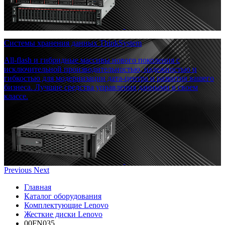
Системы хранения данных ThinkSystem
All-flash и гибридные массивы нового поколения с
исключительной производительностью, надежностью и
гибкостью для модернизации дата-центра и развития вашего
бизнеса. Лучшие средства управления данными в своем
классе.
Previous
Next
Главная
Каталог оборудования
Комплектующие Lenovo
Жесткие диски Lenovo
00FN035