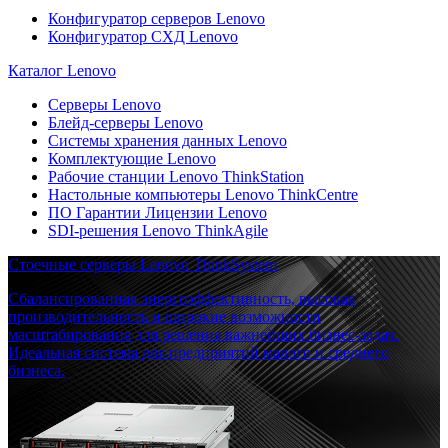
Конфигуратор серверов Lenovo
Конфигуратор СХД Lenovo
Каталог Lenovo
Серверы Lenovo
Блейд-серверы Lenovo
Системы хранения данных Lenovo
Комплектующие Lenovo
Рабочие станции Lenovo ThinkStation
Настольные компьютеры Lenovo ThinkCentre
ПО Гарантии Лицензии Lenovo
SDI-решения Lenovo ThinkAgile
Стоечные серверы Lenovo ThinkSystem
Сбалансированная энергоэффективность, высокая
производительность и широкие возможности
масштабирования для решения важнейших бизнес-задач.
Идеальная система для предприятий малого и среднего
бизнеса.