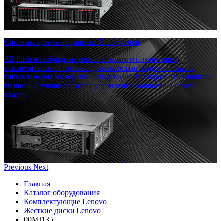
Системы хранения данных ThinkSystem
All-flash и гибридные массивы нового поколения с
исключительной производительностью, надежностью и
гибкостью для модернизации дата-центра и развития вашего
бизнеса. Лучшие средства управления данными в своем
классе.
Previous
Next
Главная
Каталог оборудования
Комплектующие Lenovo
Жесткие диски Lenovo
00MJ135