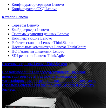
Конфигуратор серверов Lenovo
Конфигуратор СХД Lenovo
Каталог Lenovo
Серверы Lenovo
Блейд-серверы Lenovo
Системы хранения данных Lenovo
Комплектующие Lenovo
Рабочие станции Lenovo ThinkStation
Настольные компьютеры Lenovo ThinkCentre
ПО Гарантии Лицензии Lenovo
SDI-решения Lenovo ThinkAgile
Стоечные серверы Lenovo ThinkSystem
Сбалансированная энергоэффективность, высокая
производительность и широкие возможности
масштабирования для решения важнейших бизнес-задач.
Идеальная система для предприятий малого и среднего
бизнеса.