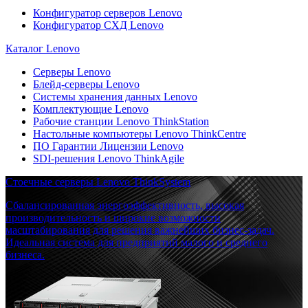
Конфигуратор серверов Lenovo
Конфигуратор СХД Lenovo
Каталог Lenovo
Серверы Lenovo
Блейд-серверы Lenovo
Системы хранения данных Lenovo
Комплектующие Lenovo
Рабочие станции Lenovo ThinkStation
Настольные компьютеры Lenovo ThinkCentre
ПО Гарантии Лицензии Lenovo
SDI-решения Lenovo ThinkAgile
Стоечные серверы Lenovo ThinkSystem
Сбалансированная энергоэффективность, высокая
производительность и широкие возможности
масштабирования для решения важнейших бизнес-задач.
Идеальная система для предприятий малого и среднего
бизнеса.