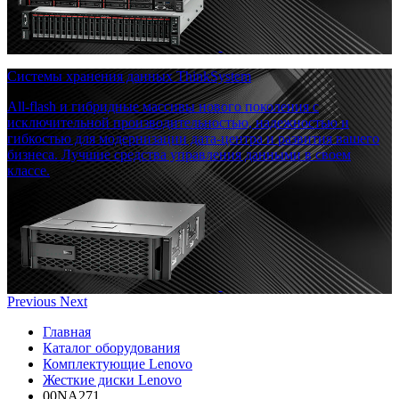
Системы хранения данных ThinkSystem
All-flash и гибридные массивы нового поколения с
исключительной производительностью, надежностью и
гибкостью для модернизации дата-центра и развития вашего
бизнеса. Лучшие средства управления данными в своем
классе.
Previous
Next
Главная
Каталог оборудования
Комплектующие Lenovo
Жесткие диски Lenovo
00NA271