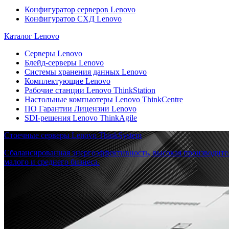
Конфигуратор серверов Lenovo
Конфигуратор СХД Lenovo
Каталог Lenovo
Серверы Lenovo
Блейд-серверы Lenovo
Системы хранения данных Lenovo
Комплектующие Lenovo
Рабочие станции Lenovo ThinkStation
Настольные компьютеры Lenovo ThinkCentre
ПО Гарантии Лицензии Lenovo
SDI-решения Lenovo ThinkAgile
Стоечные серверы Lenovo ThinkSystem
Сбалансированная энергоэффективность, высокая производите
малого и среднего бизнеса.