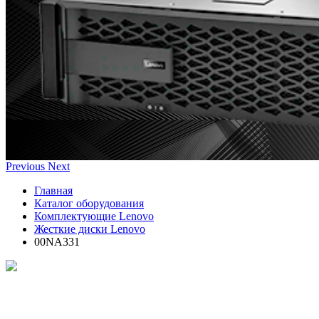
Previous
Next
Главная
Каталог оборудования
Комплектующие Lenovo
Жесткие диски Lenovo
00NA331