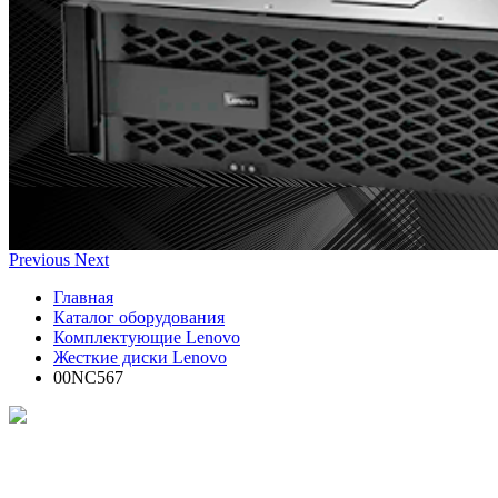
Previous
Next
Главная
Каталог оборудования
Комплектующие Lenovo
Жесткие диски Lenovo
00NC567