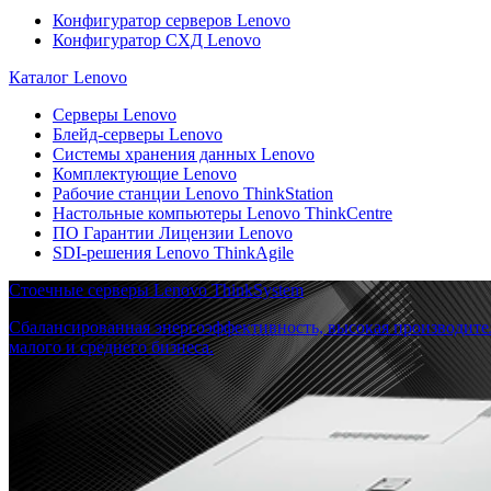
Конфигуратор серверов Lenovo
Конфигуратор СХД Lenovo
Каталог Lenovo
Серверы Lenovo
Блейд-серверы Lenovo
Системы хранения данных Lenovo
Комплектующие Lenovo
Рабочие станции Lenovo ThinkStation
Настольные компьютеры Lenovo ThinkCentre
ПО Гарантии Лицензии Lenovo
SDI-решения Lenovo ThinkAgile
Стоечные серверы Lenovo ThinkSystem
Сбалансированная энергоэффективность, высокая производите
малого и среднего бизнеса.