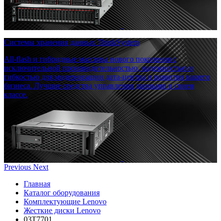
Системы хранения данных ThinkSystem
All-flash и гибридные массивы нового поколения с
исключительной производительностью, надежностью и
гибкостью для модернизации дата-центра и развития вашего
бизнеса. Лучшие средства управления данными в своем
классе.
Previous
Next
Главная
Каталог оборудования
Комплектующие Lenovo
Жесткие диски Lenovo
03T7701