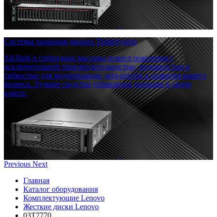
Системы хранения данных ThinkSystem
All-flash и гибридные массивы нового поколения с
исключительной производительностью, надежностью и
гибкостью для модернизации дата-центра и развития вашего
бизнеса. Лучшие средства управления данными в своем
классе.
Previous
Next
Главная
Каталог оборудования
Комплектующие Lenovo
Жесткие диски Lenovo
03T7770