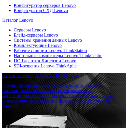
Конфигуратор серверов Lenovo
Конфигуратор СХД Lenovo
Каталог Lenovo
Серверы Lenovo
Блейд-серверы Lenovo
Системы хранения данных Lenovo
Комплектующие Lenovo
Рабочие станции Lenovo ThinkStation
Настольные компьютеры Lenovo ThinkCentre
ПО Гарантии Лицензии Lenovo
SDI-решения Lenovo ThinkAgile
Стоечные серверы Lenovo ThinkSystem
Сбалансированная энергоэффективность, высокая
производительность и широкие возможности
масштабирования для решения важнейших бизнес-задач.
Идеальная система для предприятий малого и среднего
бизнеса.