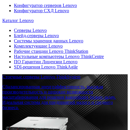
Конфигуратор серверов Lenovo
Конфигуратор СХД Lenovo
Каталог Lenovo
Серверы Lenovo
Блейд-серверы Lenovo
Системы хранения данных Lenovo
Комплектующие Lenovo
Рабочие станции Lenovo ThinkStation
Настольные компьютеры Lenovo ThinkCentre
ПО Гарантии Лицензии Lenovo
SDI-решения Lenovo ThinkAgile
Стоечные серверы Lenovo ThinkSystem
Сбалансированная энергоэффективность, высокая
производительность и широкие возможности
масштабирования для решения важнейших бизнес-задач.
Идеальная система для предприятий малого и среднего
бизнеса.