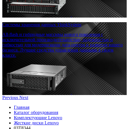
Системы хранения данных ThinkSystem
All-flash и гибридные массивы нового поколения с
исключительной производительностью, надежностью и
гибкостью для модернизации дата-центра и развития вашего
бизнеса. Лучшие средства управления данными в своем
классе.
Previous
Next
Главная
Каталог оборудования
Комплектующие Lenovo
Жесткие диски Lenovo
03T8344