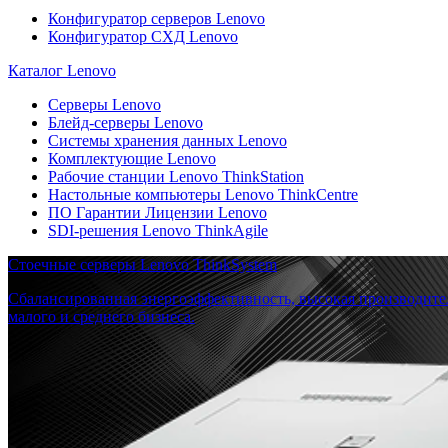
Конфигуратор серверов Lenovo
Конфигуратор СХД Lenovo
Каталог Lenovo
Серверы Lenovo
Блейд-серверы Lenovo
Системы хранения данных Lenovo
Комплектующие Lenovo
Рабочие станции Lenovo ThinkStation
Настольные компьютеры Lenovo ThinkCentre
ПО Гарантии Лицензии Lenovo
SDI-решения Lenovo ThinkAgile
Стоечные серверы Lenovo ThinkSystem
Сбалансированная энергоэффективность, высокая производите
малого и среднего бизнеса.