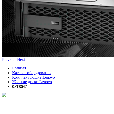
Previous
Next
Главная
Каталог оборудования
Комплектующие Lenovo
Жесткие диски Lenovo
03T8647