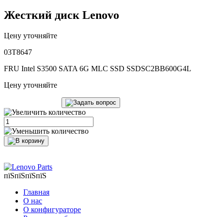
Жесткий диск Lenovo
Цену уточняйте
03T8647
FRU Intel S3500 SATA 6G MLC SSD SSDSC2BB600G4L
Цену уточняйте
пїЅпїЅпїЅпїЅ
Главная
О нас
О конфигураторе