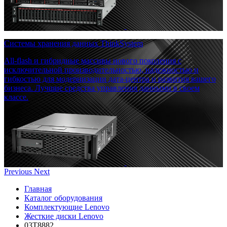
Системы хранения данных ThinkSystem
All-flash и гибридные массивы нового поколения с
исключительной производительностью, надежностью и
гибкостью для модернизации дата-центра и развития вашего
бизнеса. Лучшие средства управления данными в своем
классе.
Previous
Next
Главная
Каталог оборудования
Комплектующие Lenovo
Жесткие диски Lenovo
03T8882