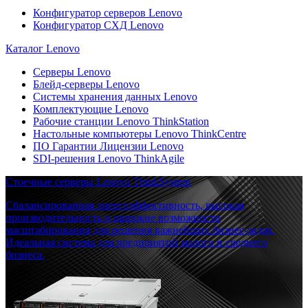
Конфигуратор серверов Lenovo
Конфигуратор СХД Lenovo
Каталог Lenovo
Серверы Lenovo
Блейд-серверы Lenovo
Системы хранения данных Lenovo
Комплектующие Lenovo
Рабочие станции Lenovo ThinkStation
Настольные компьютеры Lenovo ThinkCentre
ПО Гарантии Лицензии Lenovo
SDI-решения Lenovo ThinkAgile
Стоечные серверы Lenovo ThinkSystem
Сбалансированная энергоэффективность, высокая
производительность и широкие возможности
масштабирования для решения важнейших бизнес-задач.
Идеальная система для предприятий малого и среднего
бизнеса.