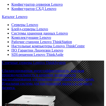
Конфигуратор серверов Lenovo
Конфигуратор СХД Lenovo
Каталог Lenovo
Серверы Lenovo
Блейд-серверы Lenovo
Системы хранения данных Lenovo
Комплектующие Lenovo
Рабочие станции Lenovo ThinkStation
Настольные компьютеры Lenovo ThinkCentre
ПО Гарантии Лицензии Lenovo
SDI-решения Lenovo ThinkAgile
Стоечные серверы Lenovo ThinkSystem
Сбалансированная энергоэффективность, высокая
производительность и широкие возможности
масштабирования для решения важнейших бизнес-задач.
Идеальная система для предприятий малого и среднего
бизнеса.