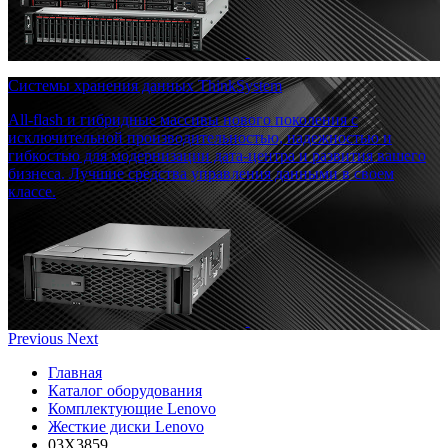
Системы хранения данных ThinkSystem
All-flash и гибридные массивы нового поколения с
исключительной производительностью, надежностью и
гибкостью для модернизации дата-центра и развития вашего
бизнеса. Лучшие средства управления данными в своем
классе.
Previous
Next
Главная
Каталог оборудования
Комплектующие Lenovo
Жесткие диски Lenovo
03X3859