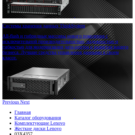
Системы хранения данных ThinkSystem
All-flash и гибридные массивы нового поколения с
исключительной производительностью, надежностью и
гибкостью для модернизации дата-центра и развития вашего
бизнеса. Лучшие средства управления данными в своем
классе.
Previous
Next
Главная
Каталог оборудования
Комплектующие Lenovo
Жесткие диски Lenovo
03X4357