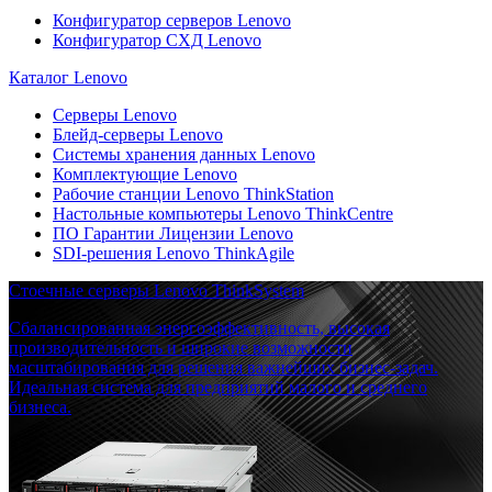
Конфигуратор серверов Lenovo
Конфигуратор СХД Lenovo
Каталог Lenovo
Серверы Lenovo
Блейд-серверы Lenovo
Системы хранения данных Lenovo
Комплектующие Lenovo
Рабочие станции Lenovo ThinkStation
Настольные компьютеры Lenovo ThinkCentre
ПО Гарантии Лицензии Lenovo
SDI-решения Lenovo ThinkAgile
Стоечные серверы Lenovo ThinkSystem
Сбалансированная энергоэффективность, высокая
производительность и широкие возможности
масштабирования для решения важнейших бизнес-задач.
Идеальная система для предприятий малого и среднего
бизнеса.