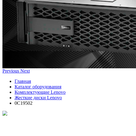
Previous
Next
Главная
Каталог оборудования
Комплектующие Lenovo
Жесткие диски Lenovo
0C19502