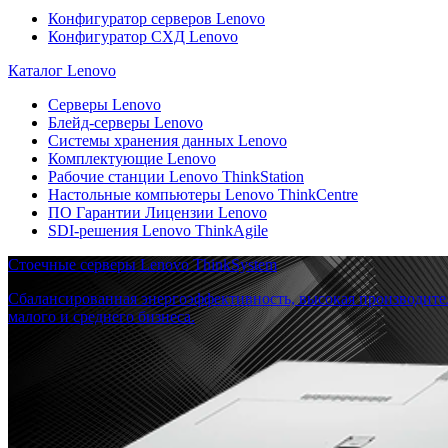
Конфигуратор серверов Lenovo
Конфигуратор СХД Lenovo
Каталог Lenovo
Серверы Lenovo
Блейд-серверы Lenovo
Системы хранения данных Lenovo
Комплектующие Lenovo
Рабочие станции Lenovo ThinkStation
Настольные компьютеры Lenovo ThinkCentre
ПО Гарантии Лицензии Lenovo
SDI-решения Lenovo ThinkAgile
Стоечные серверы Lenovo ThinkSystem
Сбалансированная энергоэффективность, высокая производите
малого и среднего бизнеса.