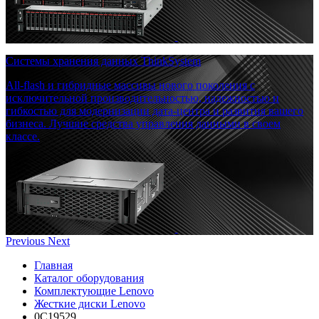
Системы хранения данных ThinkSystem
All-flash и гибридные массивы нового поколения с
исключительной производительностью, надежностью и
гибкостью для модернизации дата-центра и развития вашего
бизнеса. Лучшие средства управления данными в своем
классе.
Previous
Next
Главная
Каталог оборудования
Комплектующие Lenovo
Жесткие диски Lenovo
0C19529