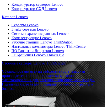
Конфигуратор серверов Lenovo
Конфигуратор СХД Lenovo
Каталог Lenovo
Серверы Lenovo
Блейд-серверы Lenovo
Системы хранения данных Lenovo
Комплектующие Lenovo
Рабочие станции Lenovo ThinkStation
Настольные компьютеры Lenovo ThinkCentre
ПО Гарантии Лицензии Lenovo
SDI-решения Lenovo ThinkAgile
Стоечные серверы Lenovo ThinkSystem
Сбалансированная энергоэффективность, высокая
производительность и широкие возможности
масштабирования для решения важнейших бизнес-задач.
Идеальная система для предприятий малого и среднего
бизнеса.