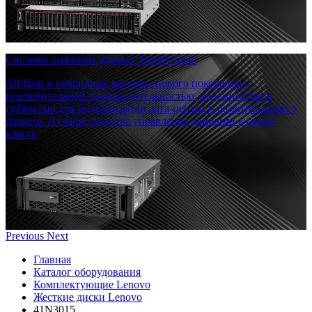
Системы хранения данных ThinkSystem
All-flash и гибридные массивы нового поколения с
исключительной производительностью, надежностью и
гибкостью для модернизации дата-центра и развития вашего
бизнеса. Лучшие средства управления данными в своем
классе.
Previous
Next
Главная
Каталог оборудования
Комплектующие Lenovo
Жесткие диски Lenovo
41N3015