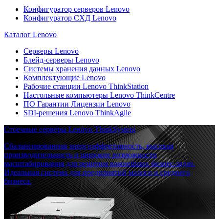
Конфигуратор серверов Lenovo
Конфигуратор СХД Lenovo
Каталог Lenovo
Серверы Lenovo
Блейд-серверы Lenovo
Системы хранения данных Lenovo
Комплектующие Lenovo
Рабочие станции Lenovo ThinkStation
Настольные компьютеры Lenovo ThinkCentre
ПО Гарантии Лицензии Lenovo
SDI-решения Lenovo ThinkAgile
Стоечные серверы Lenovo ThinkSystem
Сбалансированная энергоэффективность, высокая
производительность и широкие возможности
масштабирования для решения важнейших бизнес-задач.
Идеальная система для предприятий малого и среднего
бизнеса.