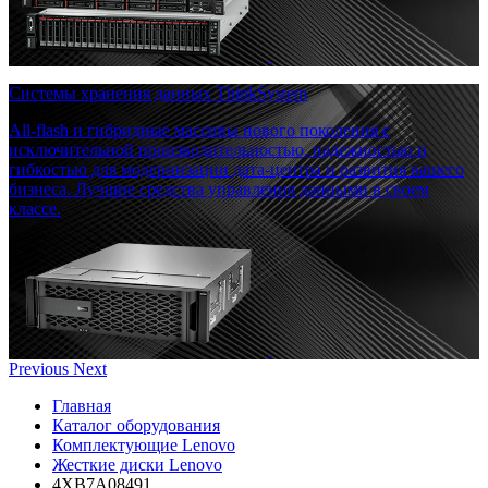
Системы хранения данных ThinkSystem
All-flash и гибридные массивы нового поколения с
исключительной производительностью, надежностью и
гибкостью для модернизации дата-центра и развития вашего
бизнеса. Лучшие средства управления данными в своем
классе.
Previous
Next
Главная
Каталог оборудования
Комплектующие Lenovo
Жесткие диски Lenovo
4XB7A08491