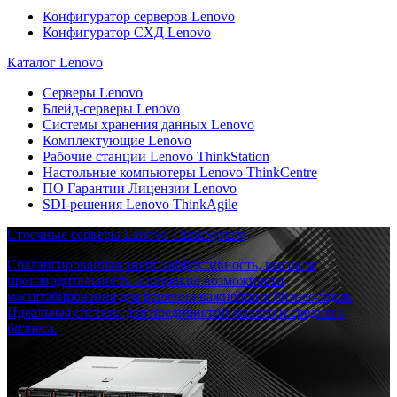
Конфигуратор серверов Lenovo
Конфигуратор СХД Lenovo
Каталог Lenovo
Серверы Lenovo
Блейд-серверы Lenovo
Системы хранения данных Lenovo
Комплектующие Lenovo
Рабочие станции Lenovo ThinkStation
Настольные компьютеры Lenovo ThinkCentre
ПО Гарантии Лицензии Lenovo
SDI-решения Lenovo ThinkAgile
Стоечные серверы Lenovo ThinkSystem
Сбалансированная энергоэффективность, высокая
производительность и широкие возможности
масштабирования для решения важнейших бизнес-задач.
Идеальная система для предприятий малого и среднего
бизнеса.