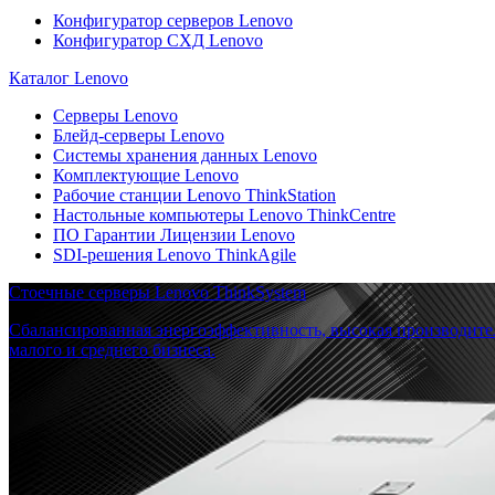
Конфигуратор серверов Lenovo
Конфигуратор СХД Lenovo
Каталог Lenovo
Серверы Lenovo
Блейд-серверы Lenovo
Системы хранения данных Lenovo
Комплектующие Lenovo
Рабочие станции Lenovo ThinkStation
Настольные компьютеры Lenovo ThinkCentre
ПО Гарантии Лицензии Lenovo
SDI-решения Lenovo ThinkAgile
Стоечные серверы Lenovo ThinkSystem
Сбалансированная энергоэффективность, высокая производите
малого и среднего бизнеса.