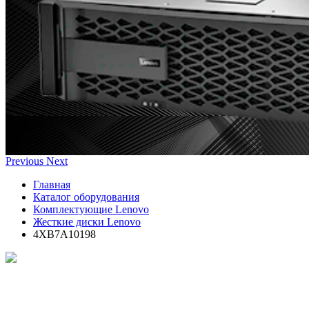
Previous
Next
Главная
Каталог оборудования
Комплектующие Lenovo
Жесткие диски Lenovo
4XB7A10198