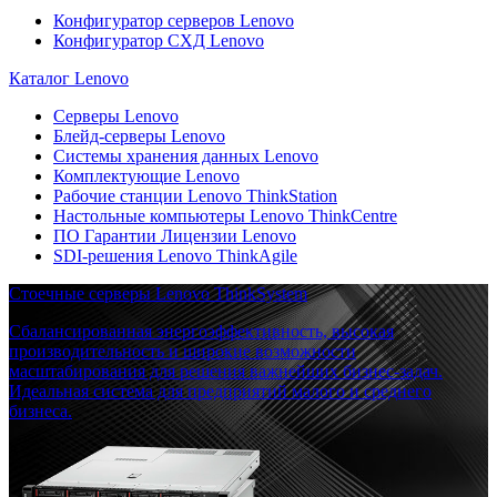
Конфигуратор серверов Lenovo
Конфигуратор СХД Lenovo
Каталог Lenovo
Серверы Lenovo
Блейд-серверы Lenovo
Системы хранения данных Lenovo
Комплектующие Lenovo
Рабочие станции Lenovo ThinkStation
Настольные компьютеры Lenovo ThinkCentre
ПО Гарантии Лицензии Lenovo
SDI-решения Lenovo ThinkAgile
Стоечные серверы Lenovo ThinkSystem
Сбалансированная энергоэффективность, высокая
производительность и широкие возможности
масштабирования для решения важнейших бизнес-задач.
Идеальная система для предприятий малого и среднего
бизнеса.