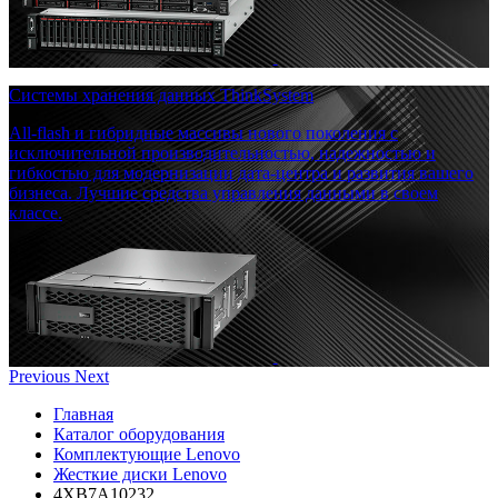
Системы хранения данных ThinkSystem
All-flash и гибридные массивы нового поколения с
исключительной производительностью, надежностью и
гибкостью для модернизации дата-центра и развития вашего
бизнеса. Лучшие средства управления данными в своем
классе.
Previous
Next
Главная
Каталог оборудования
Комплектующие Lenovo
Жесткие диски Lenovo
4XB7A10232