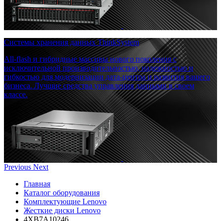
Системы хранения данных ThinkSystem
All-flash и гибридные массивы нового поколения с
исключительной производительностью, надежностью и
гибкостью для модернизации дата-центра и развития вашего
бизнеса. Лучшие средства управления данными в своем
классе.
Previous
Next
Главная
Каталог оборудования
Комплектующие Lenovo
Жесткие диски Lenovo
4XB7A10246