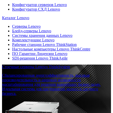
Конфигуратор серверов Lenovo
Конфигуратор СХД Lenovo
Каталог Lenovo
Серверы Lenovo
Блейд-серверы Lenovo
Системы хранения данных Lenovo
Комплектующие Lenovo
Рабочие станции Lenovo ThinkStation
Настольные компьютеры Lenovo ThinkCentre
ПО Гарантии Лицензии Lenovo
SDI-решения Lenovo ThinkAgile
Стоечные серверы Lenovo ThinkSystem
Сбалансированная энергоэффективность, высокая
производительность и широкие возможности
масштабирования для решения важнейших бизнес-задач.
Идеальная система для предприятий малого и среднего
бизнеса.