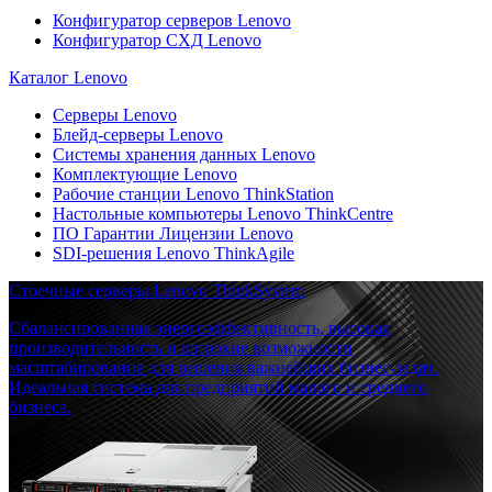
Конфигуратор серверов Lenovo
Конфигуратор СХД Lenovo
Каталог Lenovo
Серверы Lenovo
Блейд-серверы Lenovo
Системы хранения данных Lenovo
Комплектующие Lenovo
Рабочие станции Lenovo ThinkStation
Настольные компьютеры Lenovo ThinkCentre
ПО Гарантии Лицензии Lenovo
SDI-решения Lenovo ThinkAgile
Стоечные серверы Lenovo ThinkSystem
Сбалансированная энергоэффективность, высокая
производительность и широкие возможности
масштабирования для решения важнейших бизнес-задач.
Идеальная система для предприятий малого и среднего
бизнеса.