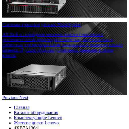
Системы хранения данных ThinkSystem
All-flash и гибридные массивы нового поколения с
исключительной производительностью, надежностью и
гибкостью для модернизации дата-центра и развития вашего
бизнеса. Лучшие средства управления данными в своем
классе.
Previous
Next
Главная
Каталог оборудования
Комплектующие Lenovo
Жесткие диски Lenovo
4XB7A13641