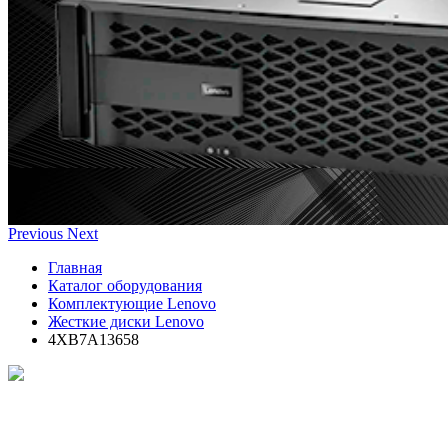
Previous
Next
Главная
Каталог оборудования
Комплектующие Lenovo
Жесткие диски Lenovo
4XB7A13658