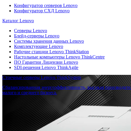
Конфигуратор серверов Lenovo
Конфигуратор СХД Lenovo
Каталог Lenovo
Серверы Lenovo
Блейд-серверы Lenovo
Системы хранения данных Lenovo
Комплектующие Lenovo
Рабочие станции Lenovo ThinkStation
Настольные компьютеры Lenovo ThinkCentre
ПО Гарантии Лицензии Lenovo
SDI-решения Lenovo ThinkAgile
Стоечные серверы Lenovo ThinkSystem
Сбалансированная энергоэффективность, высокая производите
малого и среднего бизнеса.