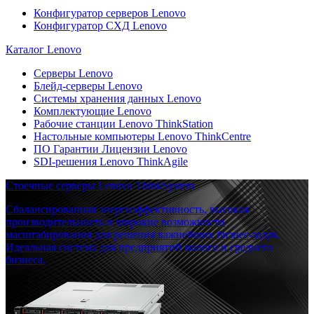
Конфигуратор серверов Lenovo
Конфигуратор СХД Lenovo
Каталог Lenovo
Серверы Lenovo
Блейд-серверы Lenovo
Системы хранения данных Lenovo
Комплектующие Lenovo
Рабочие станции Lenovo ThinkStation
Настольные компьютеры Lenovo ThinkCentre
ПО Гарантии Лицензии Lenovo
SDI-решения Lenovo ThinkAgile
Стоечные серверы Lenovo ThinkSystem
Сбалансированная энергоэффективность, высокая
производительность и широкие возможности
масштабирования для решения важнейших бизнес-задач.
Идеальная система для предприятий малого и среднего
бизнеса.