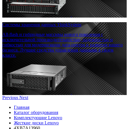
Системы хранения данных ThinkSystem
All-flash и гибридные массивы нового поколения с
исключительной производительностью, надежностью и
гибкостью для модернизации дата-центра и развития вашего
бизнеса. Лучшие средства управления данными в своем
классе.
Previous
Next
Главная
Каталог оборудования
Комплектующие Lenovo
Жесткие диски Lenovo
4XB7A13960