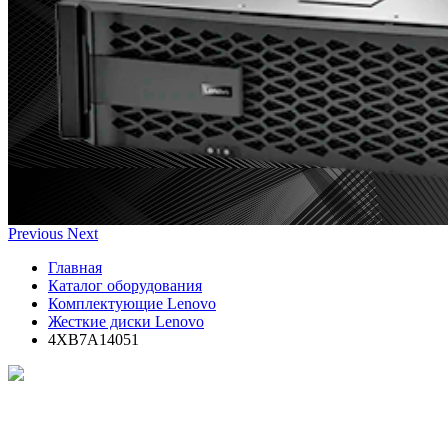
Previous
Next
Главная
Каталог оборудования
Комплектующие Lenovo
Жесткие диски Lenovo
4XB7A14051