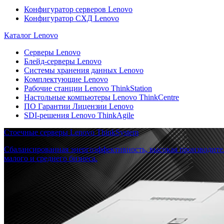
Конфигуратор серверов Lenovo
Конфигуратор СХД Lenovo
Каталог Lenovo
Серверы Lenovo
Блейд-серверы Lenovo
Системы хранения данных Lenovo
Комплектующие Lenovo
Рабочие станции Lenovo ThinkStation
Настольные компьютеры Lenovo ThinkCentre
ПО Гарантии Лицензии Lenovo
SDI-решения Lenovo ThinkAgile
Стоечные серверы Lenovo ThinkSystem
Сбалансированная энергоэффективность, высокая производите
малого и среднего бизнеса.