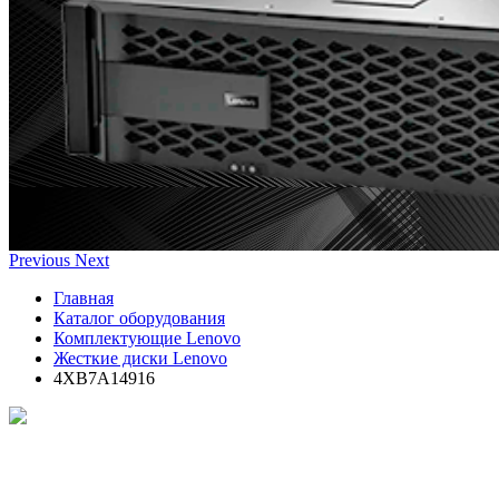
Previous
Next
Главная
Каталог оборудования
Комплектующие Lenovo
Жесткие диски Lenovo
4XB7A14916