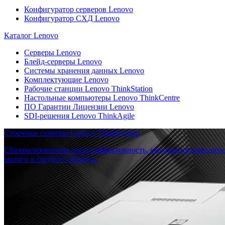
Конфигуратор серверов Lenovo
Конфигуратор СХД Lenovo
Каталог Lenovo
Серверы Lenovo
Блейд-серверы Lenovo
Системы хранения данных Lenovo
Комплектующие Lenovo
Рабочие станции Lenovo ThinkStation
Настольные компьютеры Lenovo ThinkCentre
ПО Гарантии Лицензии Lenovo
SDI-решения Lenovo ThinkAgile
Стоечные серверы Lenovo ThinkSystem
Сбалансированная энергоэффективность, высокая производите
малого и среднего бизнеса.