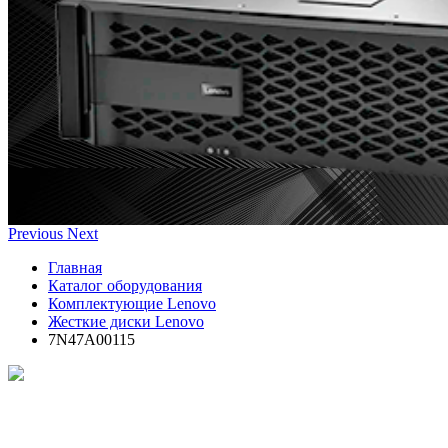
Previous
Next
Главная
Каталог оборудования
Комплектующие Lenovo
Жесткие диски Lenovo
7N47A00115