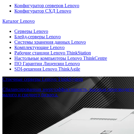
Конфигуратор серверов Lenovo
Конфигуратор СХД Lenovo
Каталог Lenovo
Серверы Lenovo
Блейд-серверы Lenovo
Системы хранения данных Lenovo
Комплектующие Lenovo
Рабочие станции Lenovo ThinkStation
Настольные компьютеры Lenovo ThinkCentre
ПО Гарантии Лицензии Lenovo
SDI-решения Lenovo ThinkAgile
Стоечные серверы Lenovo ThinkSystem
Сбалансированная энергоэффективность, высокая производите
малого и среднего бизнеса.